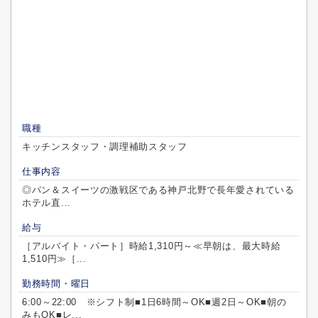
職種
キッチンスタッフ・調理補助スタッフ
仕事内容
◎パン＆スイーツの激戦区である神戸北野で長年愛されている
ホテル直...
給与
［アルバイト・パート］時給1,310円～≪早朝は、最大時給
1,510円≫［...
勤務時間・曜日
6:00～22:00 ※シフト制■1日6時間～OK■週2日～OK■朝の
みもOK■レ...