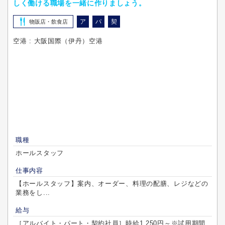
しく働ける職場を一緒に作りましょう。
ア
パ
契
物販店・飲食店
空港 : 大阪国際（伊丹）空港
職種
ホールスタッフ
仕事内容
【ホールスタッフ】案内、オーダー、料理の配膳、レジなどの
業務をし...
給与
［アルバイト・パート・契約社員］時給1,250円～※試用期間