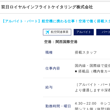
双日ロイヤルインフライトケイタリング株式会社
【アルバイト・パート】航空機に携わる仕事！空港で働く搭載ス
航空関連事業
アルバイト
パー
空港 : 関西国際空港
職種
搭載スタッフ
国内線・国際線で提
仕事内容
■ 搭載品（機内食カー
［アルバイト・パート
給与
より優遇します※深夜
4:30～22:00 
勤務時間・曜日
間シフト例（休憩1時間）4