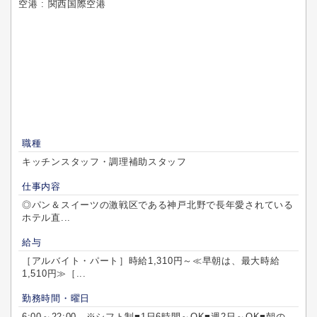
空港 : 関西国際空港
職種
キッチンスタッフ・調理補助スタッフ
仕事内容
◎パン＆スイーツの激戦区である神戸北野で長年愛されている
ホテル直...
給与
［アルバイト・パート］時給1,310円～≪早朝は、最大時給
1,510円≫［...
勤務時間・曜日
6:00～22:00 ※シフト制■1日6時間～OK■週2日～OK■朝の