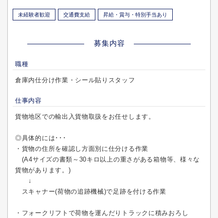
未経験者歓迎
交通費支給
昇給・賞与・特別手当あり
募集内容
職種
倉庫内仕分け作業・シール貼りスタッフ
仕事内容
貨物地区での輸出入貨物取扱をお任せします。
◎具体的には･･･
・貨物の住所を確認し方面別に仕分ける作業
(A4サイズの書類～30キロ以上の重さがある箱物等、様々な
貨物があります。)
↓
スキャナー(荷物の追跡機械)で足跡を付ける作業
・フォークリフトで荷物を運んだりトラックに積みおろし