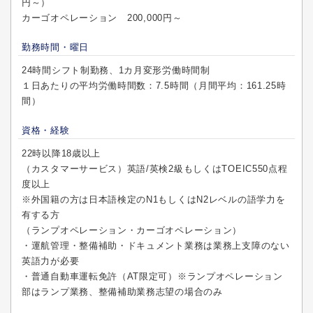
円～）
カーゴオペレーション 200,000円～
勤務時間・曜日
24時間シフト制勤務、1カ月変形労働時間制
１日あたりの平均労働時間数：7.5時間（月間平均：161.25時
間）
資格・経験
22時以降18歳以上
（カスタマーサービス）英語/英検2級もしくはTOEIC550点程
度以上
※外国籍の方は日本語検定のN1もしくはN2レベルの語学力を
有する方
（ランプオペレーション・カーゴオペレーション）
・運航管理・整備補助・ドキュメント業務は業務上支障のない
英語力が必要
・普通自動車運転免許（AT限定可）※ランプオペレーション
部はランプ業務、整備補助業務志望の場合のみ