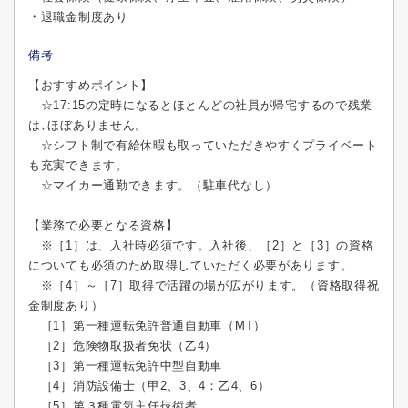
・退職金制度あり
備考
【おすすめポイント】
☆17:15の定時になるとほとんどの社員が帰宅するので残業
は､ほぼありません。
☆シフト制で有給休暇も取っていただきやすくプライベート
も充実できます。
☆マイカー通勤できます。（駐車代なし）
【業務で必要となる資格】
※［1］は、入社時必須です。入社後、［2］と［3］の資格
についても必須のため取得していただく必要があります。
※［4］～［7］取得で活躍の場が広がります。（資格取得祝
金制度あり）
［1］第一種運転免許普通自動車（MT）
［2］危険物取扱者免状（乙4）
［3］第一種運転免許中型自動車
［4］消防設備士（甲2、3、4：乙4、6）
［5］第３種電気主任技術者