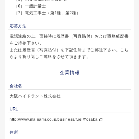
［6］一般計量士
［7］電気工事士（第1種、第2種）
応募方法
電話連絡の上、面接時に履歴書（写真貼付）および職務経歴書
をご持参下さい。
または履歴書（写真貼付）を下記住所までご郵送下さい。こち
らより折り返しご連絡をさせて頂きます。
企業情報
会社名
大阪ハイドラント株式会社
URL
http://www.mainami.co.jp/business/fuel/#osaka
住所