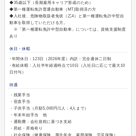
◆35歳以下（長期雇用キャリア形成のため）
◆第一種運転免許普通自動車（MT)取得済の方
◆入社後、危険物取扱者免状（乙4）と第一種運転免許中型自
動車を取得していただける方。
※「第一種運転免許中型自動車」については、資格支援制度
あり
休日・休暇
･年間休日：123日（2026年度）内訳：完全週休二日制
･有給休暇：入社半年経過時点で10日（入社日に応じて最大10
日付与）
待遇
・残業手当
・宿直手当
・子供手当（月額5,000円/1人：4人まで）
・年末年始手当 他
・通勤費：会社規程に基づき支給
・昇給・昇格有り
・社会保険（健康保険、厚生年金、雇用保険、労災保険）