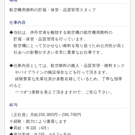
航空機用燃料の貯蔵・保管・品質管理スタッフ
仕事内容
◆当社は、伊丹空港を離陸する航空機の航空機用燃料の
貯蔵・保管・品質管理を行っています。
航空機にとって欠かせない燃料を取り扱うため公共性が高く
社会への影響が大きい非常に重要なお仕事です。
◆仕事内容としては、航空燃料の搬入・品質管理・燃料タンク
やパイプラインの施設保全などを行って頂きます。
経験豊富な先輩社員が多数在籍しているため、丁寧な指導
のもと
一つずつ業務を覚えて頂きますので、ご安心下さい。
給与
［正社員］月給255,000円～296,700円
※経験・能力により優遇します
◆昇給：年1回（4月）
◆賞与実績：年2回 ※5.2ヶ月分