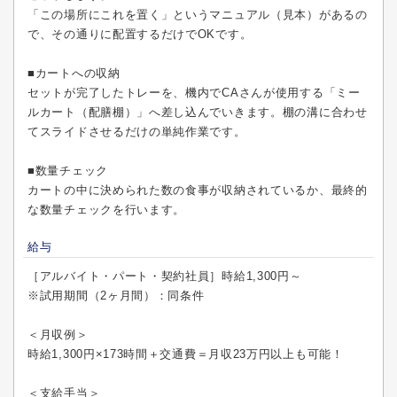
「この場所にこれを置く」というマニュアル（見本）があるの
で、その通りに配置するだけでOKです。
■カートへの収納
セットが完了したトレーを、機内でCAさんが使用する「ミー
ルカート（配膳棚）」へ差し込んでいきます。棚の溝に合わせ
てスライドさせるだけの単純作業です。
■数量チェック
カートの中に決められた数の食事が収納されているか、最終的
な数量チェックを行います。
給与
［アルバイト・パート・契約社員］時給1,300円～
※試用期間（2ヶ月間）：同条件
＜月収例＞
時給1,300円×173時間＋交通費＝月収23万円以上も可能！
＜支給手当＞