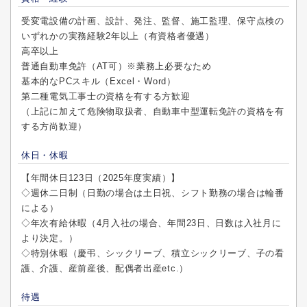
受変電設備の計画、設計、発注、監督、施工監理、保守点検の
いずれかの実務経験2年以上（有資格者優遇）
高卒以上
普通自動車免許（AT可）※業務上必要なため
基本的なPCスキル（Excel・Word）
第二種電気工事士の資格を有する方歓迎
（上記に加えて危険物取扱者、自動車中型運転免許の資格を有
する方尚歓迎）
休日・休暇
【年間休日123日（2025年度実績）】
◇週休二日制（日勤の場合は土日祝、シフト勤務の場合は輪番
による）
◇年次有給休暇（4月入社の場合、年間23日、日数は入社月に
より決定。）
◇特別休暇（慶弔、シックリーブ、積立シックリーブ、子の看
護、介護、産前産後、配偶者出産etc.）
待遇