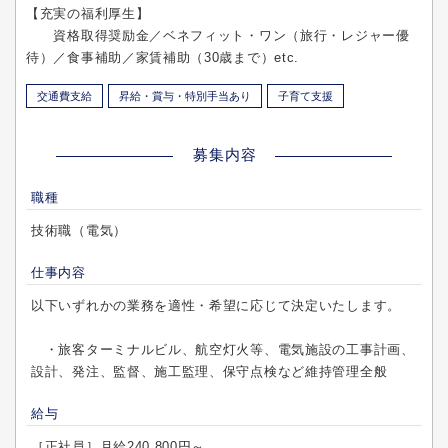
【充実の福利厚生】
資格取得奨励金／ベネフィット・ワン（旅行・レジャー優
待）／食事補助／家賃補助（30歳まで）etc.
交通費支給
昇給・賞与・特別手当あり
子育て支援
募集内容
職種
技術職（電気）
仕事内容
以下いずれかの業務を適性・希望に応じて決定いたします。
・旅客ターミナルビル、航空灯火等、電気施設の工事計画、
設計、発注、監督、施工監理、保守点検など維持管理全般
給与
［正社員］月給240,800円～