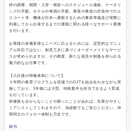
枠の調整、税関・入管・検疫へのスケジュール連絡、ケータリ
ングの手配、ホテルや車両の手配、乗客や乗員の空港内でのエ
スコート等、機体が日本へ運航するための事前準備及び実際に
到着してから出発するまでの運航に関わる様々なサポート業務
を行います。
お客様の多種多様なニーズに応えるためには、定型的なマニュ
アル対応ではない、創意工夫に基づくオーダーメイドなサービ
スが求められますが、その都度、新たな発見や刺激を得られる
魅力的なお仕事です。
【入社後の研修体制について】
３年間の教育プログラムを現場でのOJTを組み合わせながら実
施しており、3年後には大型、特殊案件を担当できるよう育成
を行っています。
研修後も分からないことや困ったことがあれば、先輩がやさし
くアシストしてくれますので、未経験でもご安心ください。仲
間同士のフォロー体制も万全です。
給与