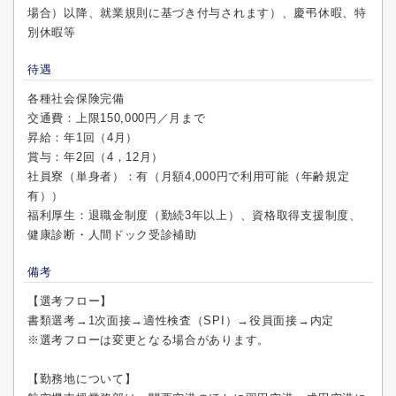
場合）以降、就業規則に基づき付与されます）、慶弔休暇、特
別休暇等
待遇
各種社会保険完備
交通費：上限150,000円／月まで
昇給：年1回（4月）
賞与：年2回（4，12月）
社員寮（単身者）：有（月額4,000円で利用可能（年齢規定
有））
福利厚生：退職金制度（勤続3年以上）、資格取得支援制度、
健康診断・人間ドック受診補助
備考
【選考フロー】
書類選考→1次面接→適性検査（SPI）→役員面接→内定
※選考フローは変更となる場合があります。
【勤務地について】